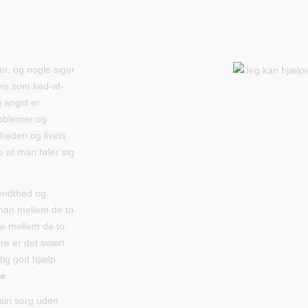
er, og nogle siger
vis som ked-af-
 angst er
roblemer og
mheden og livets
 at man føler sig
endthed og
man mellem de to
fte mellem de to,
re er det svært
tig god hjælp.
e
.
 sin sorg uden