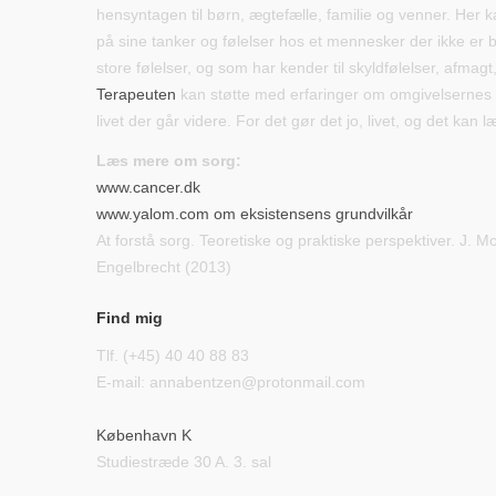
hensyntagen til børn, ægtefælle, familie og venner. Her 
på sine tanker og følelser hos et mennesker der ikke er 
store følelser, og som har kender til skyldfølelser, afma
Terapeuten
kan støtte med erfaringer om omgivelsernes 
livet der går videre. For det gør det jo, livet, og det kan l
Læs mere om sorg:
www.cancer.dk
www.yalom.com om eksistensens grundvilkår
At forstå sorg. Teoretiske og praktiske perspektiver. J. 
Engelbrecht (2013)
Find mig
Tlf. (+45) 40 40 88 83
E-mail: annabentzen@protonmail.com
København K
Studiestræde 30 A. 3. sal