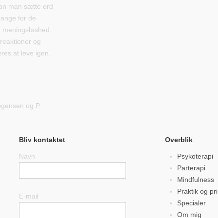
kan man sætte ord
bange for de
gt, meningsløshed.
reaktioner og
æres at leve igen.
Mogensen og P.
Bliv kontaktet
Overblik
Navn
Psykoterapi
Parterapi
Mindfulness
Praktik og pr
E-mail
Specialer
Om mig