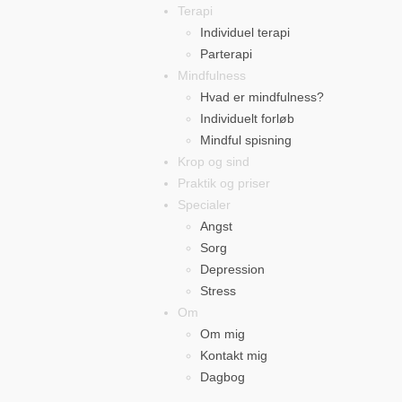
Terapi
Individuel terapi
Parterapi
Mindfulness
Hvad er mindfulness?
Individuelt forløb
Mindful spisning
Krop og sind
Praktik og priser
Specialer
Angst
Sorg
Depression
Stress
Om
Om mig
Kontakt mig
Dagbog