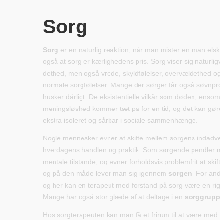
Sorg
Sorg
er en naturlig reaktion, når man mister en man elsk
også at sorg er kærlighedens pris. Sorg viser sig naturlig
dethed, men også vrede, skyldfølelser, overvældethed og
normale sorgfølelser. Mange der sørger får også søvnp
husker dårligt. De eksistentielle vilkår som døden, enso
meningsløshed kommer tæt på for en tid, og det kan gøre
ekstra isoleret og sårbar i sociale sammenhænge.
Nogle mennesker evner at skifte mellem sorgens indadv
hverdagens handlen og praktik. Som sørgende pendler 
mentale tilstande, og evner forholdsvis problemfrit at ski
og på den måde lever man sig igennem
sorgen
. For and
og her kan en terapeut med forstand på sorg være en rig
Mange har også stor glæde af at deltage i en
sorggrupp
Hos sorgterapeuten kan man få et frirum til at være med