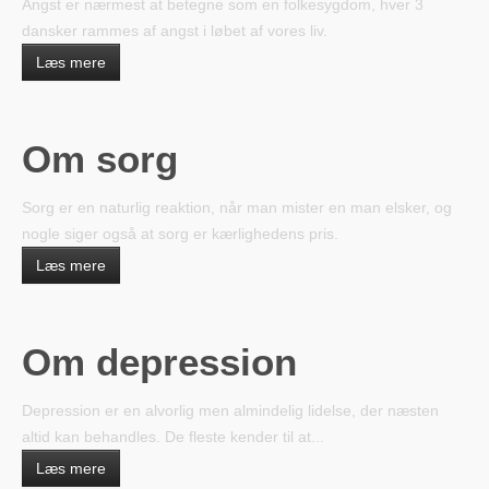
Angst er nærmest at betegne som en folkesygdom, hver 3
dansker rammes af angst i løbet af vores liv.
Læs mere
Om sorg
Sorg er en naturlig reaktion, når man mister en man elsker, og
nogle siger også at sorg er kærlighedens pris.
Læs mere
Om depression
Depression er en alvorlig men almindelig lidelse, der næsten
altid kan behandles. De fleste kender til at...
Læs mere