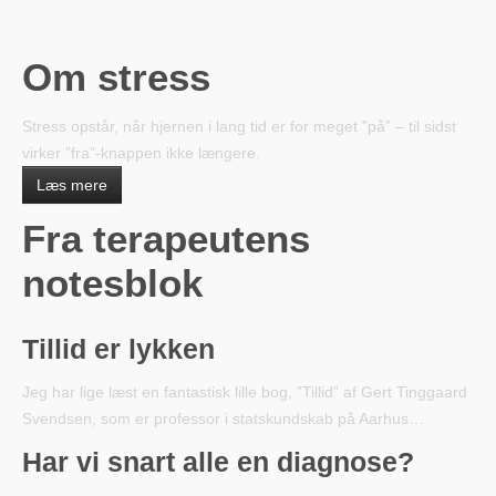
Om stress
Stress opstår, når hjernen i lang tid er for meget ”på” – til sidst
virker ”fra”-knappen ikke længere.
Læs mere
Fra terapeutens
notesblok
Tillid er lykken
Jeg har lige læst en fantastisk lille bog, ”Tillid” af Gert Tinggaard
Svendsen, som er professor i statskundskab på Aarhus…
Har vi snart alle en diagnose?