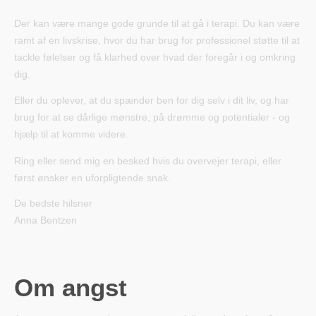
Der kan være mange gode grunde til at gå i terapi. Du kan være
ramt af en livskrise, hvor du har brug for professionel støtte til at
tackle følelser og få klarhed over hvad der foregår i og omkring
dig.
Eller du oplever, at du spænder ben for dig selv i dit liv, og har
brug for at se dårlige mønstre, på drømme og potentialer - og
hjælp til at komme videre.
Ring eller send mig en besked hvis du overvejer terapi, eller
først ønsker en uforpligtende snak.
De bedste hilsner
Anna Bentzen
Om angst