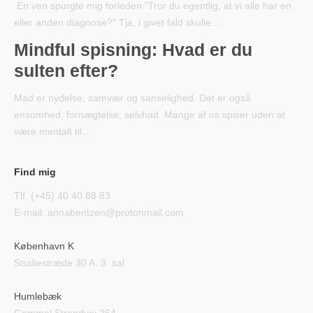
En ven spurgte mig forleden ”Tror du egentlig, at vi alle har en
eller anden diagnose?” Tja, i givet fald skulle…
Mindful spisning: Hvad er du
sulten efter?
Mad er nydelse, samvær og sanselighed. Det er også
ensomhed, fornægtelse, selvhad. Mange af os spiser uden at
være mentalt til…
Find mig
Tlf. (+45) 40 40 88 83
E-mail: annabentzen@protonmail.com
København K
Studiestræde 30 A. 3. sal
Humlebæk