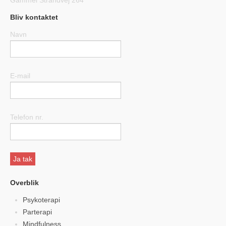
Gammel Strandvej 264
Bliv kontaktet
Navn
E-mail
Telefon nr.
Overblik
Psykoterapi
Parterapi
Mindfulness