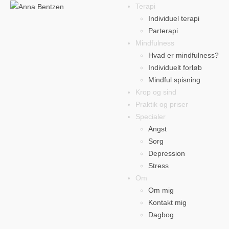
Terapi
Individuel terapi
Parterapi
Mindfulness
Hvad er mindfulness?
Individuelt forløb
Mindful spisning
Krop og sind
Praktik og priser
Specialer
Angst
Sorg
Depression
Stress
Om
Om mig
Kontakt mig
Dagbog