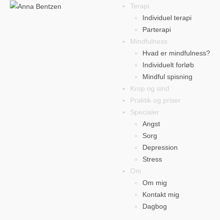
Terapi
Individuel terapi
Parterapi
Mindfulness
Hvad er mindfulness?
Individuelt forløb
Mindful spisning
Krop og sind
Praktik og priser
Specialer
Angst
Sorg
Depression
Stress
Om
Om mig
Kontakt mig
Dagbog