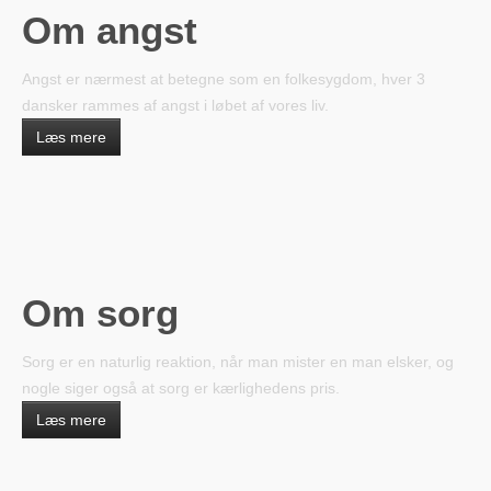
Om angst
Angst er nærmest at betegne som en folkesygdom, hver 3
dansker rammes af angst i løbet af vores liv.
Læs mere
Om sorg
Sorg er en naturlig reaktion, når man mister en man elsker, og
nogle siger også at sorg er kærlighedens pris.
Læs mere