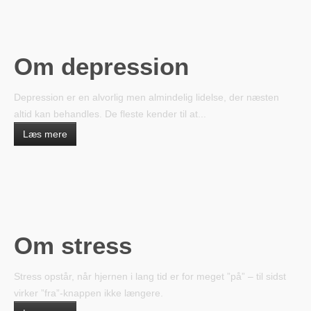
Om depression
Depression er en alvorlig men almindelig lidelse, der næsten
altid kan behandles. De fleste kender til at...
Læs mere
Om stress
Stress opstår, når hjernen i lang tid er for meget ”på” – til sidst
virker ”fra”-knappen ikke længere.