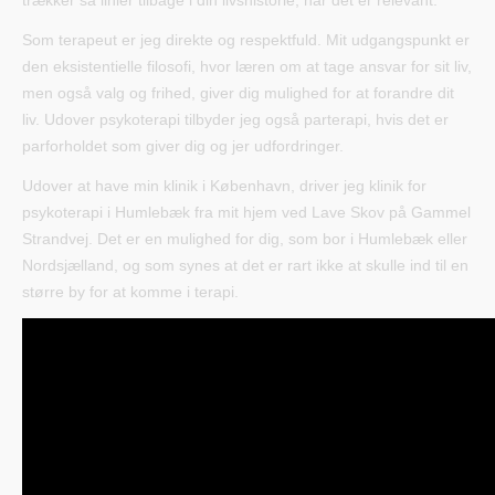
trækker så linier tilbage i din livshistorie, når det er relevant.
Som terapeut er jeg direkte og respektfuld. Mit udgangspunkt er
den eksistentielle filosofi, hvor læren om at tage ansvar for sit liv,
men også valg og frihed, giver dig mulighed for at forandre dit
liv. Udover psykoterapi tilbyder jeg også parterapi, hvis det er
parforholdet som giver dig og jer udfordringer.
Udover at have min klinik i København, driver jeg klinik for
psykoterapi i Humlebæk fra mit hjem ved Lave Skov på Gammel
Strandvej. Det er en mulighed for dig, som bor i Humlebæk eller
Nordsjælland, og som synes at det er rart ikke at skulle ind til en
større by for at komme i terapi.