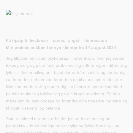
Få hjælp til livskriser – stress -angst – depression
Min praksis er åben for nye klienter fra 14 august 2024
Jeg tilbyder individuel psykoterapi i København, hvor jeg sætter
fokus på dig og på at løse problemer og udfordringer i dit liv. Jeg
lytter til din fortælling om, hvad der er hårdt i dit liv og støtter dig
i at forandre, det der kan forandres og til at acceptere det, der
ikke kan ændres. Jeg støtter dig i at få større opmærksomhed
på dine tanker og følelser og på din krops reaktioner. På den
måde kan du selv opdage og forandre dine negative mønstre og
få øget livsenergi og balance.
Som relationel terapeut arbejder jeg ud fra et her-og-nu
perspektiv – hvad der lige nu er vigtigt og fylder hos dig – og