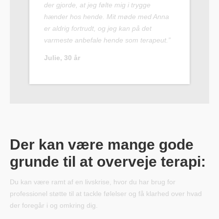
der gjorde, at jeg følte mig i trygge
hænder hos hende. Mit møde med Anna
er aldrig fortrudt, og jeg kan på det
varmeste anbefale hende som terapeut.”
Julie, 30 år
Der kan være mange gode
grunde til at overveje terapi:
Du kan være ramt af en livskrise, hvor du har brug for
professionel støtte til at tackle følelser og få klarhed over hvad
der foregår i og omkring dig.