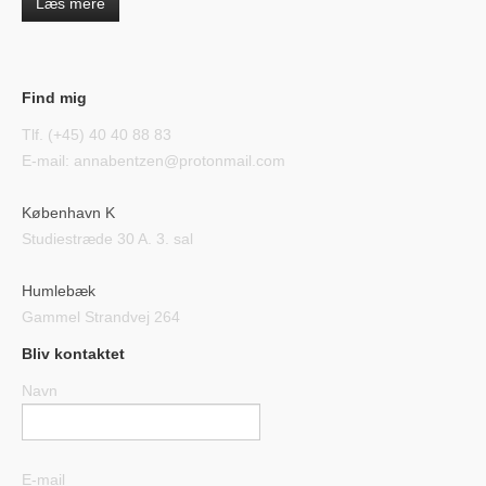
Læs mere
Find mig
Tlf. (+45) 40 40 88 83
E-mail: annabentzen@protonmail.com
København K
Studiestræde 30 A. 3. sal
Humlebæk
Gammel Strandvej 264
Bliv kontaktet
Navn
E-mail